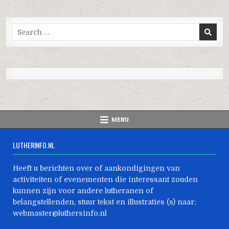
Search
for:
MENU
LUTHERINFO.NL
Heeft u berichten over of aankondigingen van
activiteiten of evenementen die interessant zouden
kunnen zijn voor andere lutheranen of
belangstellenden, stuur tekst en illustraties (s) naar:
webmaster@luthersinfo.nl