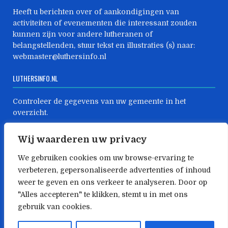
Heeft u berichten over of aankondigingen van
activiteiten of evenementen die interessant zouden
kunnen zijn voor andere lutheranen of
belangstellenden, stuur tekst en illustraties (s) naar:
webmaster@luthersinfo.nl
LUTHERSINFO.NL
Controleer de gegevens van uw gemeente in het
overzicht.
Zijn er mutaties geeft dat dan direct aan ons door:
Wij waarderen uw privacy
webmaster@luthersinfo.nl
We gebruiken cookies om uw browse-ervaring te
LUTHERSINFO.NL
verbeteren, gepersonaliseerde advertenties of inhoud
weer te geven en ons verkeer te analyseren. Door op
Heeft u ideeën om deze website verder uit te bouwen,
"Alles accepteren" te klikken, stemt u in met ons
laat het ons weten: webmaster@luthersinfo.nl
gebruik van cookies.
Copyright © 2026 Luthersinfo.nl – deze website wordt