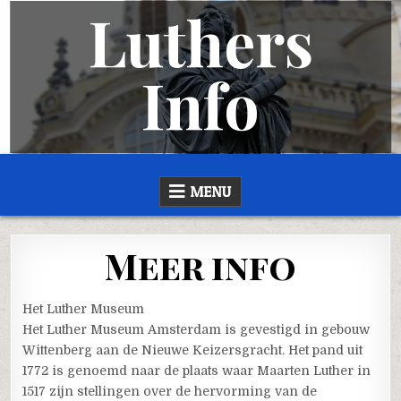
Luthers
Skip
to
content
Info
LUTHERS INFO
MET INFORMATIE OVER DE LUTHERSE GEMEENTEN EN STICHTINGEN IN NEDERLAND
MENU
Meer info
Het Luther Museum
Het Luther Museum Amsterdam is gevestigd in gebouw
Wittenberg aan de Nieuwe Keizersgracht. Het pand uit
1772 is genoemd naar de plaats waar Maarten Luther in
1517 zijn stellingen over de hervorming van de