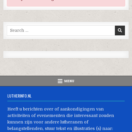
Search
for:
MENU
LUTHERINFO.NL
Heeft u berichten over of aankondigingen van
activiteiten of evenementen die interessant zouden
kunnen zijn voor andere lutheranen of
belangstellenden, stuur tekst en illustraties (s) naar: