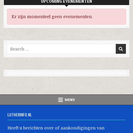
UPCOMING EVENEMENTEN
Er zijn momenteel geen evenementen.
Search
for:
MENU
LUTHERINFO.NL
Heeft u berichten over of aankondigingen van