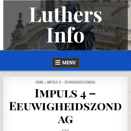
Luthers
Skip
to
content
Info
LUTHERS INFO
MET INFORMATIE OVER DE LUTHERSE GEMEENTEN EN STICHTINGEN IN NEDERLAND
MENU
HOME
»
IMPULS 4 – EEUWIGHEIDSZONDAG
Impuls 4 –
Eeuwigheidszond
ag
0