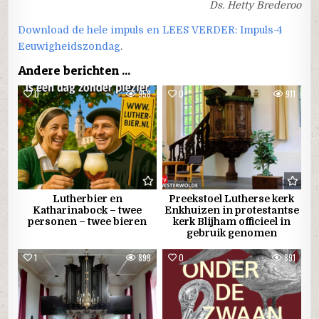
Ds. Hetty Brederoo
Download de hele impuls en LEES VERDER: Impuls-4
Eeuwigheidszondag
.
Andere berichten ...
0
958
0
911
Lutherbier en
Preekstoel Lutherse kerk
Katharinabock – twee
Enkhuizen in protestantse
personen – twee bieren
kerk Blijham officieel in
gebruik genomen
1
899
0
891