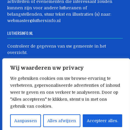
activiteiten of evenementen die interessant zouden
kunnen zijn voor andere lutheranen of
belangstellenden, stuur tekst en illustraties (s) naar:
webmaster@luthersinfo.nl
LUTHERSINFO.NL
Controleer de gegevens van uw gemeente in het
overzicht.
Zijn er mutaties geeft dat dan direct aan ons door:
Wij waarderen uw privacy
webmaster@luthersinfo.nl
We gebruiken cookies om uw browse-ervaring te
LUTHERSINFO.NL
verbeteren, gepersonaliseerde advertenties of inhoud
weer te geven en ons verkeer te analyseren. Door op
Heeft u ideeën om deze website verder uit te bouwen,
"Alles accepteren" te klikken, stemt u in met ons
laat het ons weten: webmaster@luthersinfo.nl
gebruik van cookies.
Copyright © 2026 Luthersinfo.nl – deze website wordt
gesponsord door CoBITS.nl
Aanpassen
Alles afwijzen
Accepteer alles.