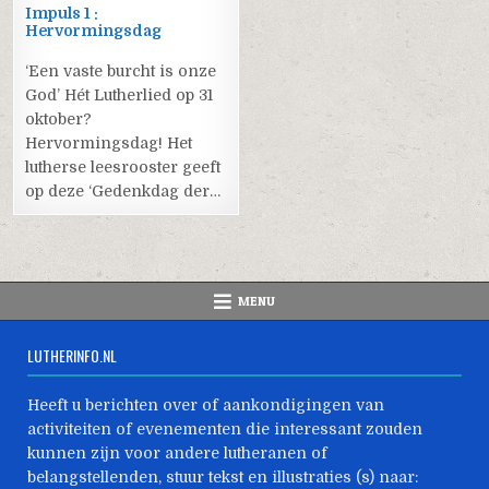
Impuls 1 :
Hervormingsdag
‘Een vaste burcht is onze
God’ Hét Lutherlied op 31
oktober?
Hervormingsdag! Het
lutherse leesrooster geeft
op deze ‘Gedenkdag der…
MENU
LUTHERINFO.NL
Heeft u berichten over of aankondigingen van
activiteiten of evenementen die interessant zouden
kunnen zijn voor andere lutheranen of
belangstellenden, stuur tekst en illustraties (s) naar: